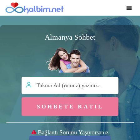
Almanya Sohbet
SOHBETE KATIL
Bağlantı Sorunu Yaşıyorsanız