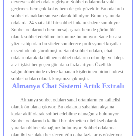
devreye sohbet odaları giriyor. Sohbet odalarında vakit
geçirmek hem çok kolay hem de çok güzeldir. Bu odalarda
sohbet olanakları sınırsız olarak biliniyor. Bunun yanında
odalarda 24 saat aktif bir sohbet imkanı sizlere sunuluyor.
Sohbet odalarında hem mesajlaşarak hem de görüntülü
olarak sohbet edebilme imkanınız bulunuyor. Sade bir ara
yüze sahip olan bu siteler son derece profesyonel koşullar
ekseninde oluşturulmuştur. Sanal sohbet odaları, chat
odaları olarak da bilinen sohbet odalarına olan ilgi ve talep-
arz ilişkisi her geçen gün daha fazla artıyor. Özellikle
salgın döneminde evlere kapanan kişilerin en birinci adresi
sohbet odaları olarak karşımıza çıkmıştır.
Almanya Chat Sistemi Artık Extralı
Almanya sohbet odaları sanal ortamların en kalitelisi
olarak ön plana çıkıyor. Bu odalarda sabahtan akşama
kadar aktif olarak sohbet edebilme olanağınız bulunuyor.
Sohbet odalarında kaliteli bir hizmetten niteliksel olarak
yararlanabilme olanağınız bulunuyor. Sohbet odalarına
olan ilgi ve alaka her geçen gün daha fazla artış gösteriyor.