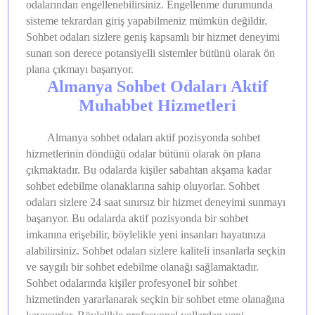
odalarından engellenebilirsiniz. Engellenme durumunda
sisteme tekrardan giriş yapabilmeniz mümkün değildir.
Sohbet odaları sizlere geniş kapsamlı bir hizmet deneyimi
sunan son derece potansiyelli sistemler bütünü olarak ön
plana çıkmayı başarıyor.
Almanya Sohbet Odaları Aktif
Muhabbet Hizmetleri
Almanya sohbet odaları aktif pozisyonda sohbet
hizmetlerinin döndüğü odalar bütünü olarak ön plana
çıkmaktadır. Bu odalarda kişiler sabahtan akşama kadar
sohbet edebilme olanaklarına sahip oluyorlar. Sohbet
odaları sizlere 24 saat sınırsız bir hizmet deneyimi sunmayı
başarıyor. Bu odalarda aktif pozisyonda bir sohbet
imkanına erişebilir, böylelikle yeni insanları hayatınıza
alabilirsiniz. Sohbet odaları sizlere kaliteli insanlarla seçkin
ve saygılı bir sohbet edebilme olanağı sağlamaktadır.
Sohbet odalarında kişiler profesyonel bir sohbet
hizmetinden yararlanarak seçkin bir sohbet etme olanağına