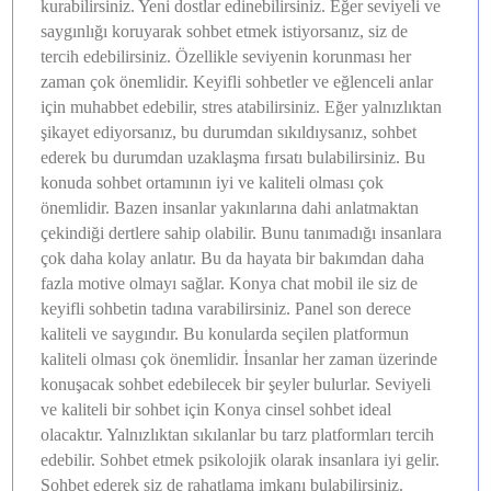
kurabilirsiniz. Yeni dostlar edinebilirsiniz. Eğer seviyeli ve
saygınlığı koruyarak sohbet etmek istiyorsanız, siz de
tercih edebilirsiniz. Özellikle seviyenin korunması her
zaman çok önemlidir. Keyifli sohbetler ve eğlenceli anlar
için muhabbet edebilir, stres atabilirsiniz. Eğer yalnızlıktan
şikayet ediyorsanız, bu durumdan sıkıldıysanız, sohbet
ederek bu durumdan uzaklaşma fırsatı bulabilirsiniz. Bu
konuda sohbet ortamının iyi ve kaliteli olması çok
önemlidir. Bazen insanlar yakınlarına dahi anlatmaktan
çekindiği dertlere sahip olabilir. Bunu tanımadığı insanlara
çok daha kolay anlatır. Bu da hayata bir bakımdan daha
fazla motive olmayı sağlar. Konya chat mobil ile siz de
keyifli sohbetin tadına varabilirsiniz. Panel son derece
kaliteli ve saygındır. Bu konularda seçilen platformun
kaliteli olması çok önemlidir. İnsanlar her zaman üzerinde
konuşacak sohbet edebilecek bir şeyler bulurlar. Seviyeli
ve kaliteli bir sohbet için Konya cinsel sohbet ideal
olacaktır. Yalnızlıktan sıkılanlar bu tarz platformları tercih
edebilir. Sohbet etmek psikolojik olarak insanlara iyi gelir.
Sohbet ederek siz de rahatlama imkanı bulabilirsiniz.