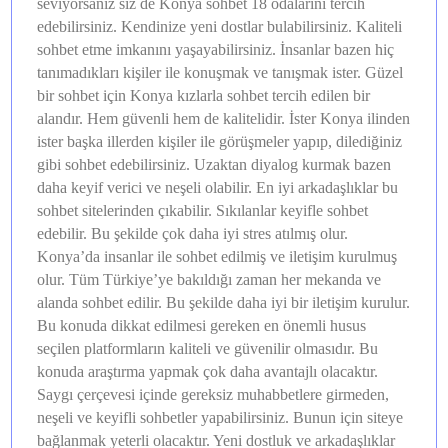
seviyorsanız siz de Konya sohbet 18 odalarını tercih
edebilirsiniz. Kendinize yeni dostlar bulabilirsiniz. Kaliteli
sohbet etme imkanını yaşayabilirsiniz. İnsanlar bazen hiç
tanımadıkları kişiler ile konuşmak ve tanışmak ister. Güzel
bir sohbet için Konya kızlarla sohbet tercih edilen bir
alandır. Hem güvenli hem de kalitelidir. İster Konya ilinden
ister başka illerden kişiler ile görüşmeler yapıp, dilediğiniz
gibi sohbet edebilirsiniz. Uzaktan diyalog kurmak bazen
daha keyif verici ve neşeli olabilir. En iyi arkadaşlıklar bu
sohbet sitelerinden çıkabilir. Sıkılanlar keyifle sohbet
edebilir. Bu şekilde çok daha iyi stres atılmış olur.
Konya’da insanlar ile sohbet edilmiş ve iletişim kurulmuş
olur. Tüm Türkiye’ye bakıldığı zaman her mekanda ve
alanda sohbet edilir. Bu şekilde daha iyi bir iletişim kurulur.
Bu konuda dikkat edilmesi gereken en önemli husus
seçilen platformların kaliteli ve güvenilir olmasıdır. Bu
konuda araştırma yapmak çok daha avantajlı olacaktır.
Saygı çerçevesi içinde gereksiz muhabbetlere girmeden,
neşeli ve keyifli sohbetler yapabilirsiniz. Bunun için siteye
bağlanmak yeterli olacaktır. Yeni dostluk ve arkadaşlıklar