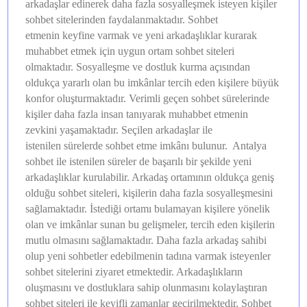
arkadaşlar edinerek daha fazla sosyalleşmek isteyen kişiler
sohbet sitelerinden faydalanmaktadır. Sohbet
etmenin keyfine varmak ve yeni arkadaşlıklar kurarak
muhabbet etmek için uygun ortam sohbet siteleri
olmaktadır. Sosyalleşme ve dostluk kurma açısından
oldukça yararlı olan bu imkânlar tercih eden kişilere büyük
konfor oluşturmaktadır. Verimli geçen sohbet sürelerinde
kişiler daha fazla insan tanıyarak muhabbet etmenin
zevkini yaşamaktadır. Seçilen arkadaşlar ile
istenilen sürelerde sohbet etme imkânı bulunur. Antalya
sohbet ile istenilen süreler de başarılı bir şekilde yeni
arkadaşlıklar kurulabilir. Arkadaş ortamının oldukça geniş
olduğu sohbet siteleri, kişilerin daha fazla sosyalleşmesini
sağlamaktadır. İstediği ortamı bulamayan kişilere yönelik
olan ve imkânlar sunan bu gelişmeler, tercih eden kişilerin
mutlu olmasını sağlamaktadır. Daha fazla arkadaş sahibi
olup yeni sohbetler edebilmenin tadına varmak isteyenler
sohbet sitelerini ziyaret etmektedir. Arkadaşlıkların
oluşmasını ve dostluklara sahip olunmasını kolaylaştıran
sohbet siteleri ile keyifli zamanlar geçirilmektedir. Sohbet