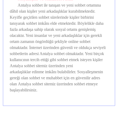
Antalya sohbet ile tanışan ve yeni sohbet ortamına
dâhil olan kişiler yeni arkadaşlıklar kurabilmektedir.
Keyifle geçirilen sohbet sürelerinde kişiler birbirini
tanıyarak sohbet imkânı elde etmektedir. Böylelikle daha
fazla arkadaşa sahip olarak sosyal ortamı genişlemiş
olacaktır. Yeni insanlar ve yeni arkadaşlıklar için gerekli
ortam zamanın öngördüğü şekliyle online sohbet
olmaktadır. İnternet üzerinden güvenli ve oldukça seviyeli
sohbetlerin adresi Antalya sohbet olmaktadır. Yeni birçok
kullanıcının tercih ettiği gibi sohbet etmek isteyen kişiler
Antalya sohbet sitemiz üzerinden yeni
arkadaşlıklar edinme imkânı bulabilirler. Sosyalleşmenin
gereği olan sohbet ve muhabbet için en güvenilir adres
olan Antalya sohbet sitemiz üzerinden sohbet etmeye
başlayabilirsiniz.