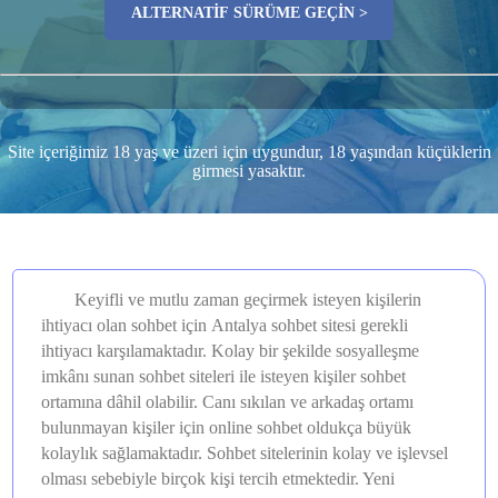
ALTERNATIF SÜRÜME GEÇIN >
Site içeriğimiz 18 yaş ve üzeri için uygundur, 18 yaşından küçüklerin
girmesi yasaktır.
Keyifli ve mutlu zaman geçirmek isteyen kişilerin
ihtiyacı olan sohbet için Antalya sohbet sitesi gerekli
ihtiyacı karşılamaktadır. Kolay bir şekilde sosyalleşme
imkânı sunan sohbet siteleri ile isteyen kişiler sohbet
ortamına dâhil olabilir. Canı sıkılan ve arkadaş ortamı
bulunmayan kişiler için online sohbet oldukça büyük
kolaylık sağlamaktadır. Sohbet sitelerinin kolay ve işlevsel
olması sebebiyle birçok kişi tercih etmektedir. Yeni