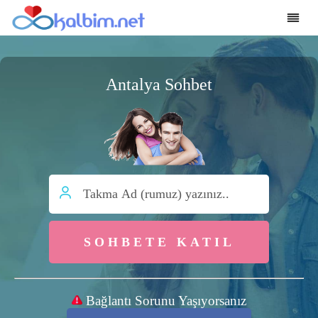
Antalya Sohbet
SOHBETE KATIL
Bağlantı Sorunu Yaşıyorsanız