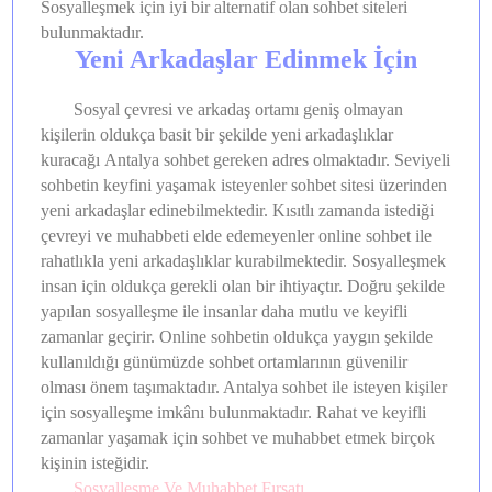
Sosyalleşmek için iyi bir alternatif olan sohbet siteleri
bulunmaktadır.
Yeni Arkadaşlar Edinmek İçin
Sosyal çevresi ve arkadaş ortamı geniş olmayan
kişilerin oldukça basit bir şekilde yeni arkadaşlıklar
kuracağı Antalya sohbet gereken adres olmaktadır. Seviyeli
sohbetin keyfini yaşamak isteyenler sohbet sitesi üzerinden
yeni arkadaşlar edinebilmektedir. Kısıtlı zamanda istediği
çevreyi ve muhabbeti elde edemeyenler online sohbet ile
rahatlıkla yeni arkadaşlıklar kurabilmektedir. Sosyalleşmek
insan için oldukça gerekli olan bir ihtiyaçtır. Doğru şekilde
yapılan sosyalleşme ile insanlar daha mutlu ve keyifli
zamanlar geçirir. Online sohbetin oldukça yaygın şekilde
kullanıldığı günümüzde sohbet ortamlarının güvenilir
olması önem taşımaktadır. Antalya sohbet ile isteyen kişiler
için sosyalleşme imkânı bulunmaktadır. Rahat ve keyifli
zamanlar yaşamak için sohbet ve muhabbet etmek birçok
kişinin isteğidir.
Sosyalleşme Ve Muhabbet Fırsatı