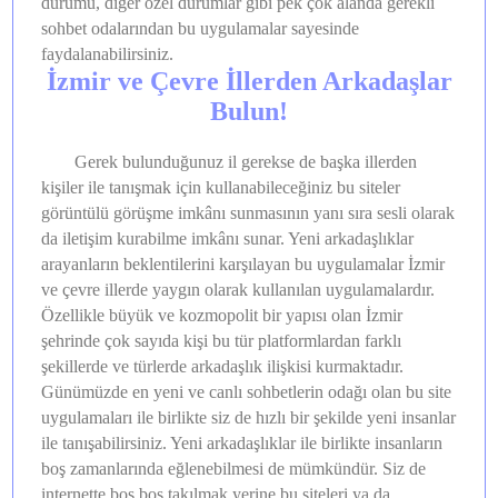
durumu, diğer özel durumlar gibi pek çok alanda gerekli
sohbet odalarından bu uygulamalar sayesinde
faydalanabilirsiniz.
İzmir ve Çevre İllerden Arkadaşlar
Bulun!
Gerek bulunduğunuz il gerekse de başka illerden
kişiler ile tanışmak için kullanabileceğiniz bu siteler
görüntülü görüşme imkânı sunmasının yanı sıra sesli olarak
da iletişim kurabilme imkânı sunar. Yeni arkadaşlıklar
arayanların beklentilerini karşılayan bu uygulamalar İzmir
ve çevre illerde yaygın olarak kullanılan uygulamalardır.
Özellikle büyük ve kozmopolit bir yapısı olan İzmir
şehrinde çok sayıda kişi bu tür platformlardan farklı
şekillerde ve türlerde arkadaşlık ilişkisi kurmaktadır.
Günümüzde en yeni ve canlı sohbetlerin odağı olan bu site
uygulamaları ile birlikte siz de hızlı bir şekilde yeni insanlar
ile tanışabilirsiniz. Yeni arkadaşlıklar ile birlikte insanların
boş zamanlarında eğlenebilmesi de mümkündür. Siz de
internette boş boş takılmak yerine bu siteleri ya da